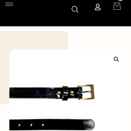
Accueil
»
Boutique
»