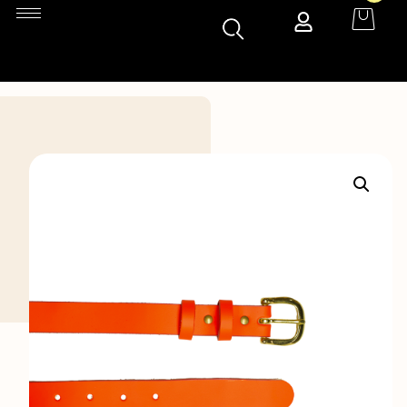
Accueil
»
Boutique
»