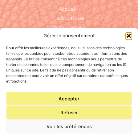
Accueil
La boutique
Notre histoire
Gérer le consentement
Notre savoir-faire
FAQ
Pour offrir les meilleures expériences, nous utilisons des technologies
telles que les cookies pour stocker et/ou accéder aux informations des
appareils. Le fait de consentir à ces technologies nous permettra de
RÉSEAUX SOCIAUX
traiter des données telles que le comportement de navigation ou les ID
uniques sur ce site. Le fait de ne pas consentir ou de retirer son
consentement peut avoir un effet négatif sur certaines caractéristiques
et fonctions.
Accepter
CONTACT
Refuser
Voir les préférences
Conditions générales de ventes
–
Mentions légales
–
Politique de
confidentialité
–
Cookies
–
Agence web
: IMPAAKT