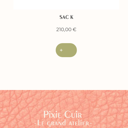
SAC K
210,00
€
+