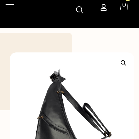
Accueil
»
Boutique
»