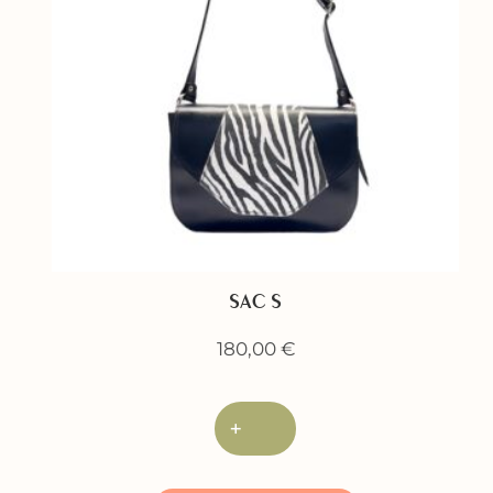
SAC S
180,00
€
+