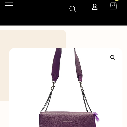
Accueil
»
Boutique
»