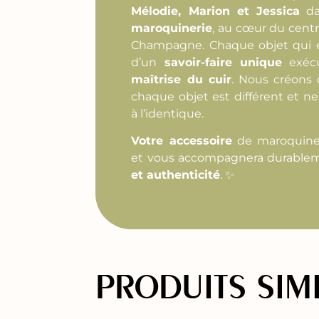
Mélodie, Marion et Jessica
da
maroquinerie
, au cœur du centr
Champagne. Chaque objet qui en
d’un
savoir-faire unique
exécu
maîtrise du cuir
. Nous créons
chaque objet est différent et ne
à l’identique.
Votre accessoire
de maroquine
et vous accompagnera durable
et authenticité
. ✨
PRODUITS SIM