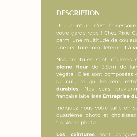
DESCRIPTION
Une ceinture, c’est l’accessoire
votre garde-robe ! Chez Pixie C
parmi une multitude de couleur
une ceinture complètement
à v
Nos ceintures sont réalisées
pleine fleur
de 3,5cm de lar
végétal. Elles sont composées 
de cuir, ce qui les rend ex
durables
. Nos cuirs provien
française labellisée
Entreprise d
Indiquez nous votre taille en 
quatrième photo et choisisse
troisième photo
Les ceintures
sont conçues 