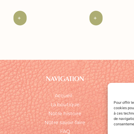
+
+
NAVIGATION
Accueil
Pour offrir 
La boutique
cookies pour
Notre histoire
à ces techn
de navigatio
Notre savoir-faire
consentement
FAQ