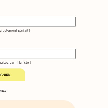
 ajustement parfait !
itez parmi la liste !
PANIER
URES