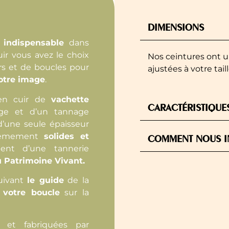
DIMENSIONS
indispensable
dans
uir vous avez le choix
Nos ceintures ont u
s et de boucles pour
ajustées à votre taill
otre image
.
 en cuir de
vachette
CARACTÉRISTIQUE
ge et d’un tannage
d’une seule épaisseur
trêmement
solides et
COMMENT NOUS IN
nent d’une tannerie
u Patrimoine Vivant.
suivant
le guide
de la
z
votre boucle
sur la
et fabriquées par