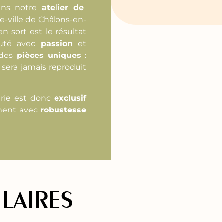
ns notre
atelier de
e-ville de Châlons-en-
 sort est le résultat
té avec
passion
et
 des
pièces uniques
:
 sera jamais reproduit
rie est donc
exclusif
ment avec
robustesse
ILAIRES