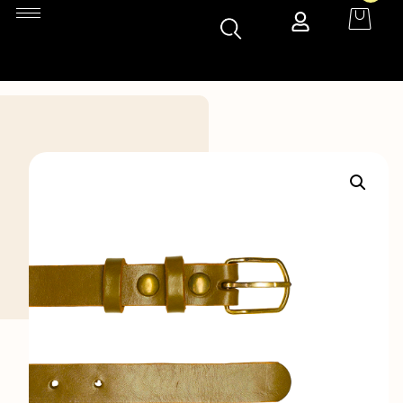
Accueil
»
Boutique
»